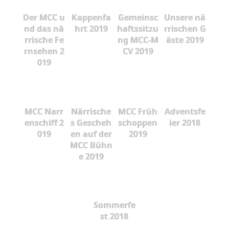
Der MCC u
Kappenfa
Gemeinsc
Unsere nä
nd das nä
hrt 2019
haftssitzu
rrischen G
rrische Fe
ng MCC-M
äste 2019
rnsehen 2
CV 2019
019
MCC Narr
Närrische
MCC Früh
Adventsfe
enschiff 2
s Gescheh
schoppen
ier 2018
019
en auf der
2019
MCC Bühn
e 2019
Sommerfe
st 2018