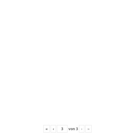
«
‹
von
3
›
»