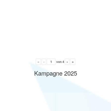
«
‹
von
4
›
»
Kampagne 2025