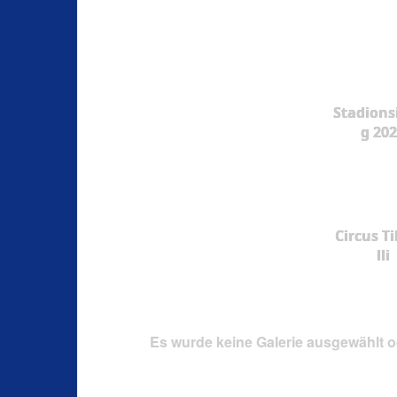
Stadions
g 20
Circus Ti
lli
Es wurde keine Galerie ausgewählt o