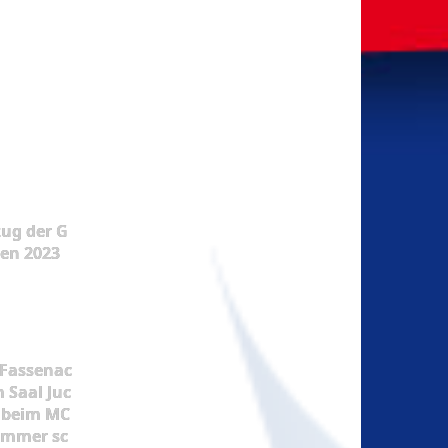
ug der G
en 2023
 Fassenac
m Saal Juc
 beim MC
 immer sc