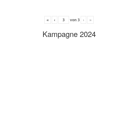
«
‹
von
3
›
»
Kampagne 2024