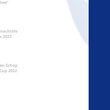
hee"
nachtsfe
er 2022
en Schop
Cup 2022