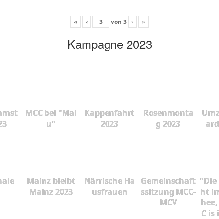
«
‹
von
3
›
»
Kampagne 2023
amst
MCC bei "Mal
Kappenfahrt
Rosenmonta
Umz
23
u"
2023
g 2023
ard
nale
Mainz bleibt
Närrische Ha
Gemeinschaft
"Die
Mainz 2023
usfrauen
ssitzung MCC-
ht i
MCV
hee,
C is