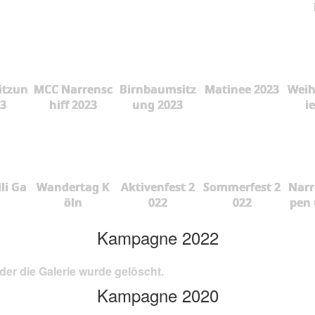
itzun
MCC Narrensc
Birnbaumsitz
Matinee 2023
Weih
23
hiff 2023
ung 2023
i
lli Ga
Wandertag K
Aktivenfest 2
Sommerfest 2
Narr
öln
022
022
pen 
Kampagne 2022
der die Galerie wurde gelöscht.
Kampagne 2020