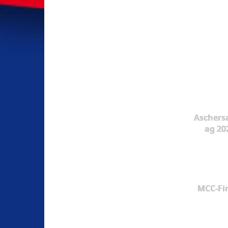
Aschers
ag 20
MCC-Fi