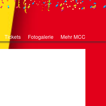
Tickets
Fotogalerie
Mehr MCC