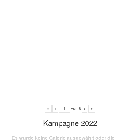
«
‹
von
3
›
»
Kampagne 2022
Es wurde keine Galerie ausgewählt oder die