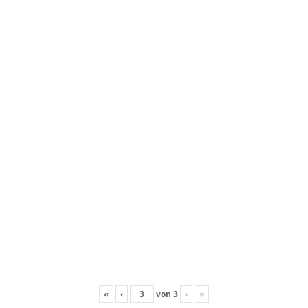
«
‹
von
3
›
»