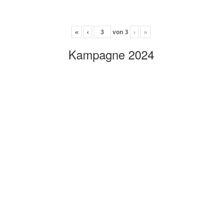
«
‹
von
3
›
»
Kampagne 2024