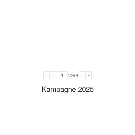
«
‹
von
4
›
»
Kampagne 2025