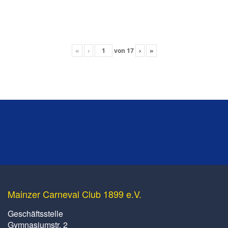
«
‹
von
17
›
»
Mainzer Carneval Club 1899 e.V.
Geschäftsstelle
Gymnasiumstr. 2