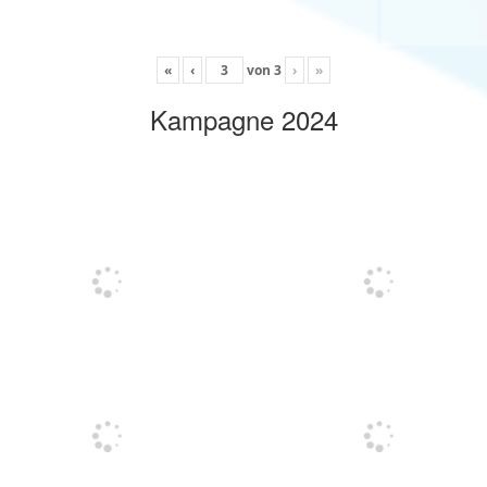
«
‹
von
3
›
»
Kampagne 2024