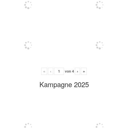
«
‹
von
4
›
»
Kampagne 2025