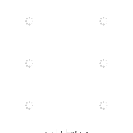
«
‹
von
3
›
»