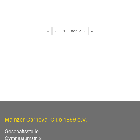
«
‹
von
2
›
»
Mainzer Carneval Club 1899 e.V.
Geschäftsstelle
Gymnasiumstr. 2