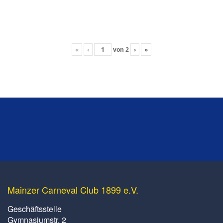
«
‹
von
2
›
»
Mainzer Carneval Club 1899 e.V.
Geschäftsstelle
Gymnasiumstr. 2