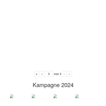
«
‹
von
3
›
»
Kampagne 2024