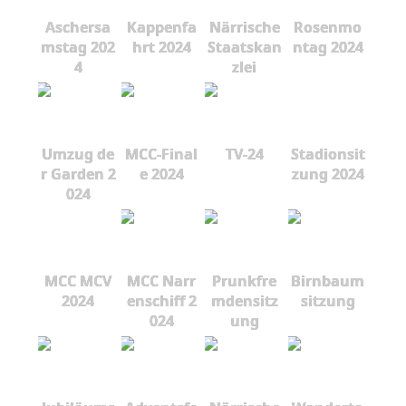
Aschersa
Kappenfa
Närrische
Rosenmo
mstag 202
hrt 2024
Staatskan
ntag 2024
4
zlei
Umzug de
MCC-Final
TV-24
Stadionsit
r Garden 2
e 2024
zung 2024
024
MCC MCV
MCC Narr
Prunkfre
Birnbaum
2024
enschiff 2
mdensitz
sitzung
024
ung