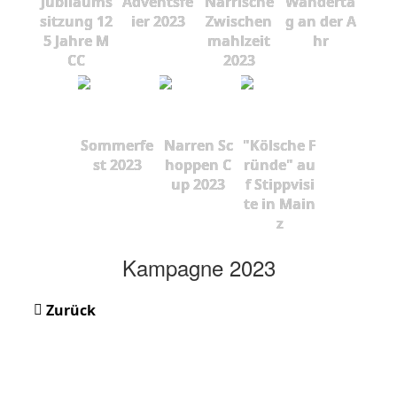
Jubiläums
Adventsfe
Närrische
Wanderta
sitzung 12
ier 2023
Zwischen
g an der A
5 Jahre M
mahlzeit
hr
CC
2023
Sommerfe
Narren Sc
"Kölsche F
st 2023
hoppen C
ründe" au
up 2023
f Stippvisi
te in Main
z
Kampagne 2023
Zurück