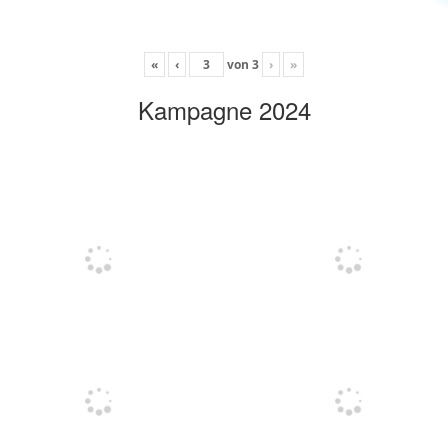
«
‹
von
3
›
»
Kampagne 2024