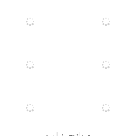
«
‹
von
2
›
»