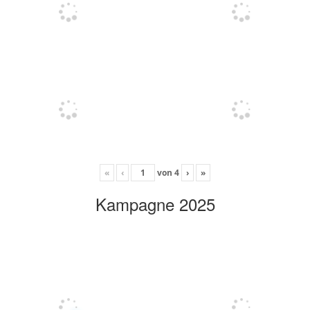
«
‹
von
4
›
»
Kampagne 2025