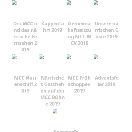
Der MCC u
Kappenfa
Gemeinsc
Unsere nä
nd das nä
hrt 2019
haftssitzu
rrischen G
rrische Fe
ng MCC-M
äste 2019
rnsehen 2
CV 2019
019
MCC Narr
Närrische
MCC Früh
Adventsfe
enschiff 2
s Gescheh
schoppen
ier 2018
019
en auf der
2019
MCC Bühn
e 2019
Sommerfe