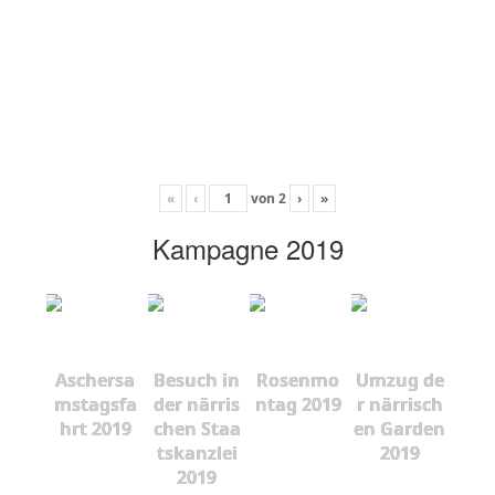
«
‹
von
2
›
»
Kampagne 2019
Aschersa
Besuch in
Rosenmo
Umzug de
mstagsfa
der närris
ntag 2019
r närrisch
hrt 2019
chen Staa
en Garden
tskanzlei
2019
2019