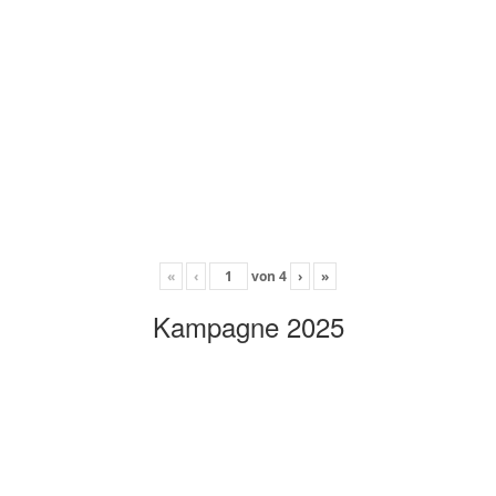
«
‹
von
4
›
»
Kampagne 2025