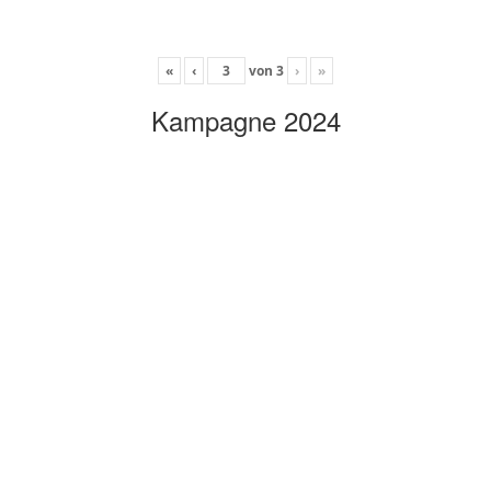
«
‹
von
3
›
»
Kampagne 2024