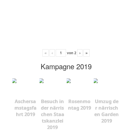
«
‹
von
2
›
»
Kampagne 2019
Aschersa
Besuch in
Rosenmo
Umzug de
mstagsfa
der närris
ntag 2019
r närrisch
hrt 2019
chen Staa
en Garden
tskanzlei
2019
2019