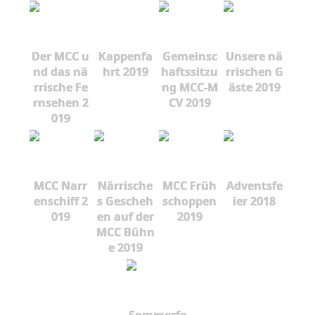
Der MCC u
Kappenfa
Gemeinsc
Unsere nä
nd das nä
hrt 2019
haftssitzu
rrischen G
rrische Fe
ng MCC-M
äste 2019
rnsehen 2
CV 2019
019
MCC Narr
Närrische
MCC Früh
Adventsfe
enschiff 2
s Gescheh
schoppen
ier 2018
019
en auf der
2019
MCC Bühn
e 2019
Sommerfe