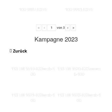
100 9897-KS+5
100 9911-KS+5
«
‹
von
3
›
»
Kampagne 2023
Zurück
113 TN 1619-KS3web-1
113 TN 1620-KS3swwe
00
b-100
113 TN 1621-KS3web-1
113 TN 1623-KS3web-1
00
00