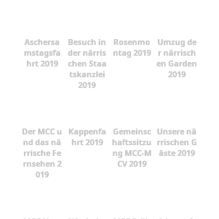
Aschersa
Besuch in
Rosenmo
Umzug de
mstagsfa
der närris
ntag 2019
r närrisch
hrt 2019
chen Staa
en Garden
tskanzlei
2019
2019
Der MCC u
Kappenfa
Gemeinsc
Unsere nä
nd das nä
hrt 2019
haftssitzu
rrischen G
rrische Fe
ng MCC-M
äste 2019
rnsehen 2
CV 2019
019