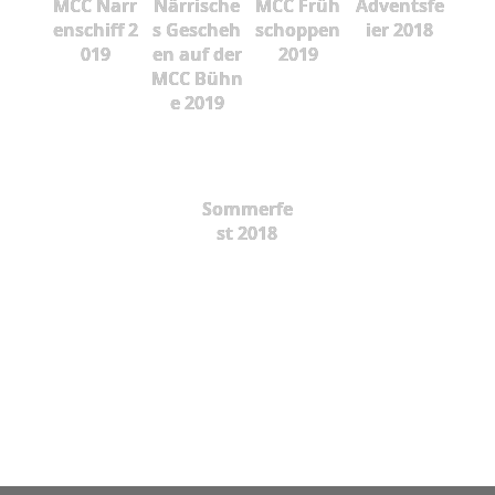
MCC Narr
Närrische
MCC Früh
Adventsfe
enschiff 2
s Gescheh
schoppen
ier 2018
019
en auf der
2019
MCC Bühn
e 2019
Sommerfe
st 2018