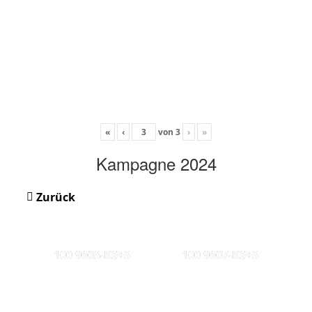
«
‹
von
3
›
»
Kampagne 2024
Zurück
100 9603-KS+5
100 9607-KS+5