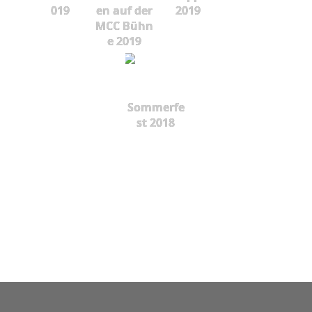
019
en auf der
2019
MCC Bühn
e 2019
Sommerfe
st 2018