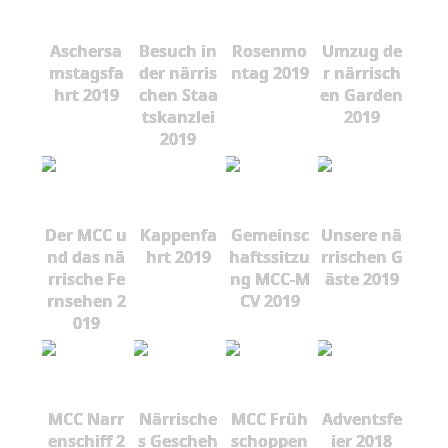
Aschersa
Besuch in
Rosenmo
Umzug de
mstagsfa
der närris
ntag 2019
r närrisch
hrt 2019
chen Staa
en Garden
tskanzlei
2019
2019
Der MCC u
Kappenfa
Gemeinsc
Unsere nä
nd das nä
hrt 2019
haftssitzu
rrischen G
rrische Fe
ng MCC-M
äste 2019
rnsehen 2
CV 2019
019
MCC Narr
Närrische
MCC Früh
Adventsfe
enschiff 2
s Gescheh
schoppen
ier 2018