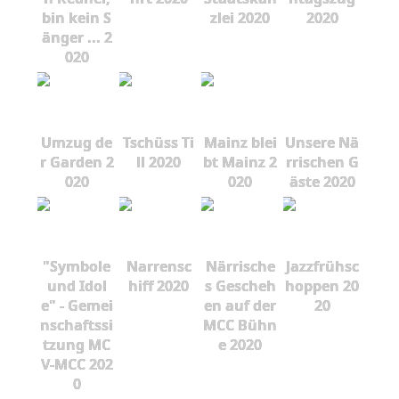
bin kein S
zlei 2020
2020
änger ... 2
020
Umzug de
Tschüss Ti
Mainz blei
Unsere Nä
r Garden 2
ll 2020
bt Mainz 2
rrischen G
020
020
äste 2020
"Symbole
Narrensc
Närrische
Jazzfrühsc
und Idol
hiff 2020
s Gescheh
hoppen 20
e" - Gemei
en auf der
20
nschaftssi
MCC Bühn
tzung MC
e 2020
V-MCC 202
0