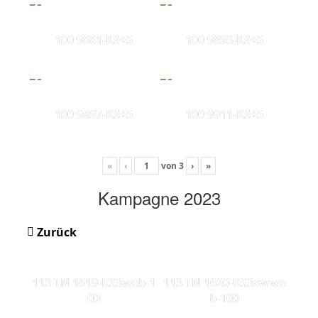
100 9881-KS+5
100 9893-KS+5
100 9897-KS+5
100 9911-KS+5
«
‹
von
3
›
»
Kampagne 2023
Zurück
113 TN 1619-KS3web-1
113 TN 1620-KS3swwe
00
b-100