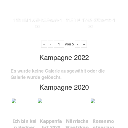
113 TN 1739-KS3web-1
113 TN 1748-KS3web-1
00
00
«
‹
von
5
›
»
Kampagne 2022
Es wurde keine Galerie ausgewählt oder die
Galerie wurde gelöscht.
Kampagne 2020
Ich bin kei
Kappenfa
Närrische
Rosenmo
n Redner,
hrt 2020
Staatskan
ntagszug