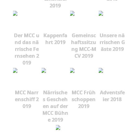
2019
Der MCC u
Kappenfa
Gemeinsc
Unsere nä
nd das nä
hrt 2019
haftssitzu
rrischen G
rrische Fe
ng MCC-M
äste 2019
rnsehen 2
CV 2019
019
MCC Narr
Närrische
MCC Früh
Adventsfe
enschiff 2
s Gescheh
schoppen
ier 2018
019
en auf der
2019
MCC Bühn
e 2019