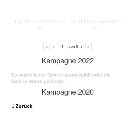
113 TN 1739-KS3web-1
113 TN 1748-KS3web-1
00
00
«
‹
von
5
›
»
Kampagne 2022
Es wurde keine Galerie ausgewählt oder die
Galerie wurde gelöscht.
Kampagne 2020
Zurück