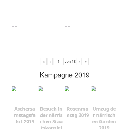
«
‹
von
18
›
»
Kampagne 2019
Aschersa
Besuch in
Rosenmo
Umzug de
mstagsfa
der närris
ntag 2019
r närrisch
hrt 2019
chen Staa
en Garden
tskanzlei
2019