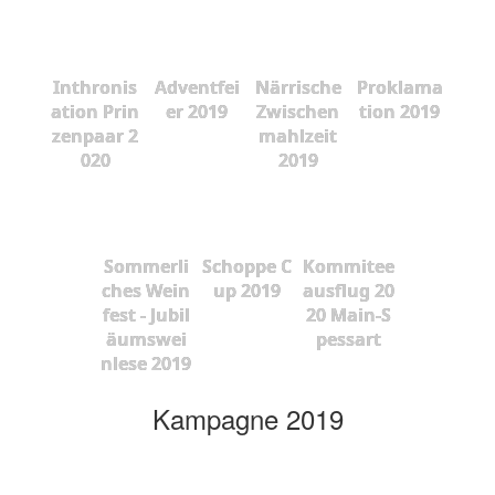
Inthronis
Adventfei
Närrische
Proklama
ation Prin
er 2019
Zwischen
tion 2019
zenpaar 2
mahlzeit
020
2019
Sommerli
Schoppe C
Kommitee
ches Wein
up 2019
ausflug 20
fest - Jubil
20 Main-S
äumswei
pessart
nlese 2019
Kampagne 2019