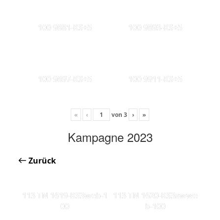
100 9881-KS+5
100 9893-KS+5
100 9897-KS+5
100 9911-KS+5
«
‹
von
3
›
»
Kampagne 2023
Zurück
113 TN 1619-KS3web-1
113 TN 1620-KS3swwe
00
b-100