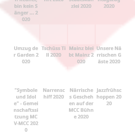
bin kein S
zlei 2020
2020
änger ... 2
020
Umzug de
Tschüss Ti
Mainz blei
Unsere Nä
r Garden 2
ll 2020
bt Mainz 2
rrischen G
020
020
äste 2020
"Symbole
Narrensc
Närrische
Jazzfrühsc
und Idol
hiff 2020
s Gescheh
hoppen 20
e" - Gemei
en auf der
20
nschaftssi
MCC Bühn
tzung MC
e 2020
V-MCC 202
0