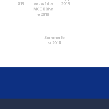
019
en auf der
2019
MCC Bühn
e 2019
Sommerfe
st 2018