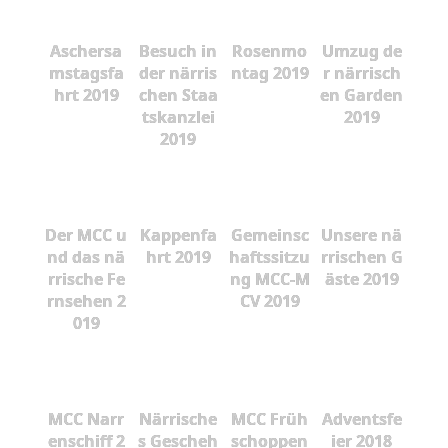
Aschersa
Besuch in
Rosenmo
Umzug de
mstagsfa
der närris
ntag 2019
r närrisch
hrt 2019
chen Staa
en Garden
tskanzlei
2019
2019
Der MCC u
Kappenfa
Gemeinsc
Unsere nä
nd das nä
hrt 2019
haftssitzu
rrischen G
rrische Fe
ng MCC-M
äste 2019
rnsehen 2
CV 2019
019
MCC Narr
Närrische
MCC Früh
Adventsfe
enschiff 2
s Gescheh
schoppen
ier 2018