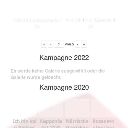
113 TN 1739-KS3web-1
113 TN 1748-KS3web-1
00
00
«
‹
von
5
›
»
Kampagne 2022
Es wurde keine Galerie ausgewählt oder die
Galerie wurde gelöscht.
Kampagne 2020
Ich bin kei
Kappenfa
Närrische
Rosenmo
n Redner,
hrt 2020
Staatskan
ntagszug