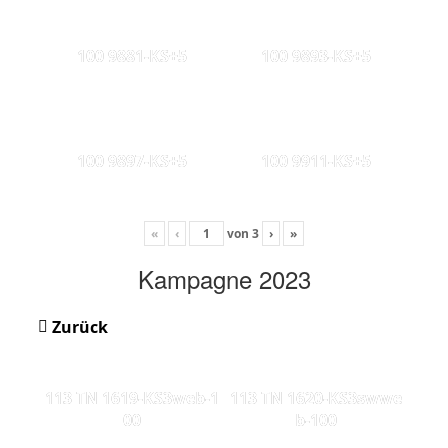
100 9881-KS+5
100 9893-KS+5
100 9897-KS+5
100 9911-KS+5
«
‹
von
3
›
»
Kampagne 2023
Zurück
113 TN 1619-KS3web-1
113 TN 1620-KS3swwe
00
b-100