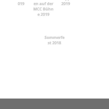
019
en auf der
2019
MCC Bühn
e 2019
Sommerfe
st 2018