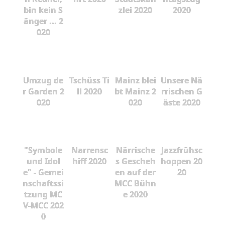
bin kein S
zlei 2020
2020
änger ... 2
020
Umzug de
Tschüss Ti
Mainz blei
Unsere Nä
r Garden 2
ll 2020
bt Mainz 2
rrischen G
020
020
äste 2020
"Symbole
Narrensc
Närrische
Jazzfrühsc
und Idol
hiff 2020
s Gescheh
hoppen 20
e" - Gemei
en auf der
20
nschaftssi
MCC Bühn
tzung MC
e 2020
V-MCC 202
0