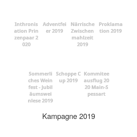
Inthronis
Adventfei
Närrische
Proklama
ation Prin
er 2019
Zwischen
tion 2019
zenpaar 2
mahlzeit
020
2019
Sommerli
Schoppe C
Kommitee
ches Wein
up 2019
ausflug 20
fest - Jubil
20 Main-S
äumswei
pessart
nlese 2019
Kampagne 2019