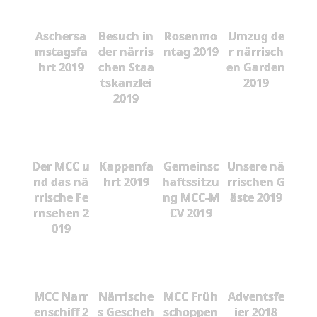
Aschersa
Besuch in
Rosenmo
Umzug de
mstagsfa
der närris
ntag 2019
r närrisch
hrt 2019
chen Staa
en Garden
tskanzlei
2019
2019
Der MCC u
Kappenfa
Gemeinsc
Unsere nä
nd das nä
hrt 2019
haftssitzu
rrischen G
rrische Fe
ng MCC-M
äste 2019
rnsehen 2
CV 2019
019
MCC Narr
Närrische
MCC Früh
Adventsfe
enschiff 2
s Gescheh
schoppen
ier 2018