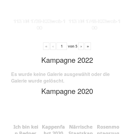
113 TN 1739-KS3web-1
113 TN 1748-KS3web-1
00
00
«
‹
von
5
›
»
Kampagne 2022
Es wurde keine Galerie ausgewählt oder die
Galerie wurde gelöscht.
Kampagne 2020
Ich bin kei
Kappenfa
Närrische
Rosenmo
n Redner,
hrt 2020
Staatskan
ntagszug