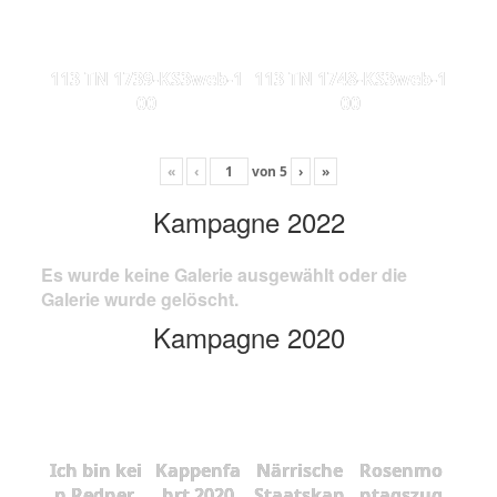
113 TN 1739-KS3web-1
113 TN 1748-KS3web-1
00
00
«
‹
von
5
›
»
Kampagne 2022
Es wurde keine Galerie ausgewählt oder die
Galerie wurde gelöscht.
Kampagne 2020
Ich bin kei
Kappenfa
Närrische
Rosenmo
n Redner,
hrt 2020
Staatskan
ntagszug