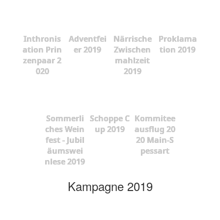
Inthronis
Adventfei
Närrische
Proklama
ation Prin
er 2019
Zwischen
tion 2019
zenpaar 2
mahlzeit
020
2019
Sommerli
Schoppe C
Kommitee
ches Wein
up 2019
ausflug 20
fest - Jubil
20 Main-S
äumswei
pessart
nlese 2019
Kampagne 2019