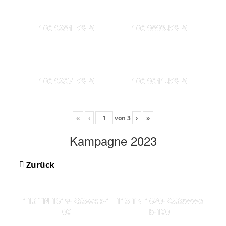
100 9881-KS+5
100 9893-KS+5
100 9897-KS+5
100 9911-KS+5
«
‹
von
3
›
»
Kampagne 2023
Zurück
113 TN 1619-KS3web-1
113 TN 1620-KS3swwe
00
b-100