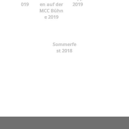
019
en auf der
2019
MCC Bühn
e 2019
Sommerfe
st 2018