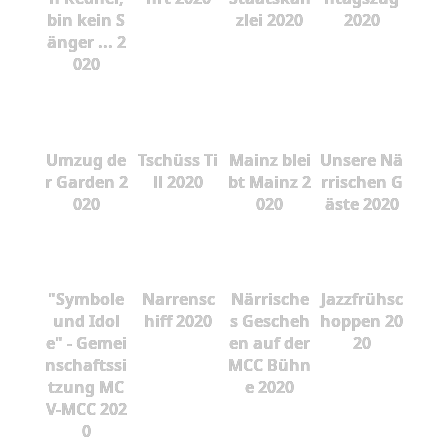
bin kein S
zlei 2020
2020
änger ... 2
020
Umzug de
Tschüss Ti
Mainz blei
Unsere Nä
r Garden 2
ll 2020
bt Mainz 2
rrischen G
020
020
äste 2020
"Symbole
Narrensc
Närrische
Jazzfrühsc
und Idol
hiff 2020
s Gescheh
hoppen 20
e" - Gemei
en auf der
20
nschaftssi
MCC Bühn
tzung MC
e 2020
V-MCC 202
0