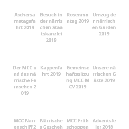
Aschersa
Besuch in
Rosenmo
Umzug de
mstagsfa
der närris
ntag 2019
r närrisch
hrt 2019
chen Staa
en Garden
tskanzlei
2019
2019
Der MCC u
Kappenfa
Gemeinsc
Unsere nä
nd das nä
hrt 2019
haftssitzu
rrischen G
rrische Fe
ng MCC-M
äste 2019
rnsehen 2
CV 2019
019
MCC Narr
Närrische
MCC Früh
Adventsfe
enschiff 2
s Gescheh
schoppen
ier 2018