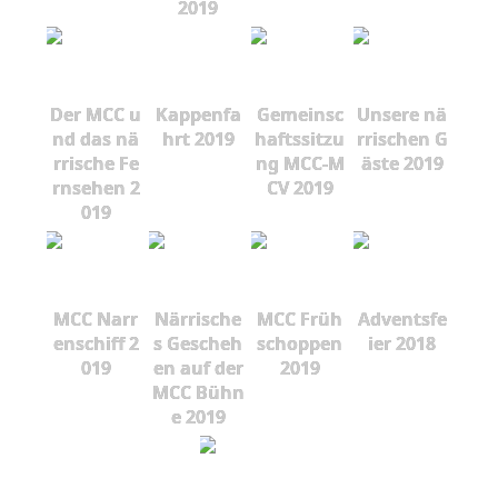
2019
Der MCC u
Kappenfa
Gemeinsc
Unsere nä
nd das nä
hrt 2019
haftssitzu
rrischen G
rrische Fe
ng MCC-M
äste 2019
rnsehen 2
CV 2019
019
MCC Narr
Närrische
MCC Früh
Adventsfe
enschiff 2
s Gescheh
schoppen
ier 2018
019
en auf der
2019
MCC Bühn
e 2019