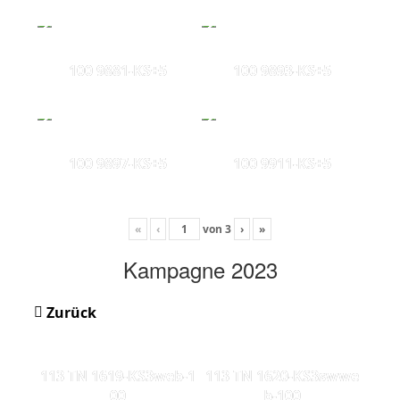
100 9881-KS+5
100 9893-KS+5
100 9897-KS+5
100 9911-KS+5
«
‹
von
3
›
»
Kampagne 2023
Zurück
113 TN 1619-KS3web-1
113 TN 1620-KS3swwe
00
b-100