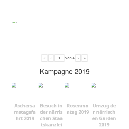
«
‹
von
4
›
»
Kampagne 2019
Aschersa
Besuch in
Rosenmo
Umzug de
mstagsfa
der närris
ntag 2019
r närrisch
hrt 2019
chen Staa
en Garden
tskanzlei
2019