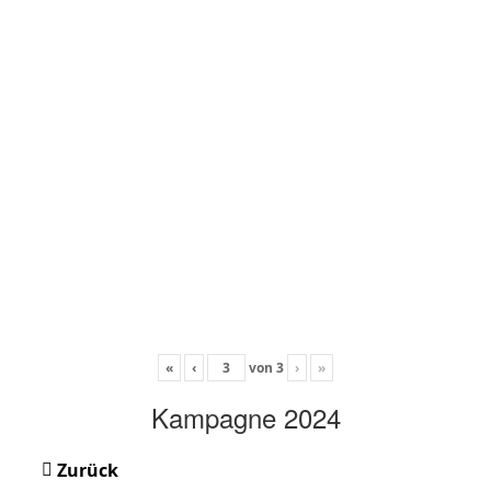
«
‹
von
3
›
»
Kampagne 2024
Zurück