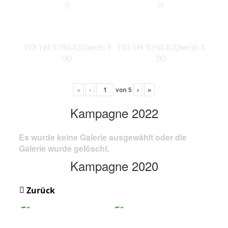
0
0
113 TN 1739-KS3web-1
113 TN 1748-KS3web-1
00
00
«
‹
von
5
›
»
Kampagne 2022
Es wurde keine Galerie ausgewählt oder die
Galerie wurde gelöscht.
Kampagne 2020
Zurück