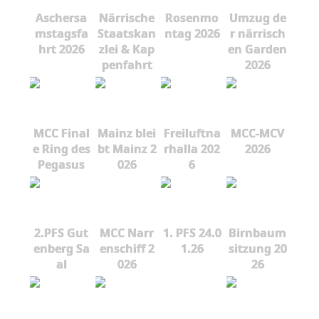
Aschersa
Närrische
Rosenmo
Umzug de
mstagsfa
Staatskan
ntag 2026
r närrisch
hrt 2026
zlei & Kap
en Garden
penfahrt
2026
MCC Final
Mainz blei
Freiluftna
MCC-MCV
e Ring des
bt Mainz 2
rhalla 202
2026
Pegasus
026
6
2.PFS Gut
MCC Narr
1. PFS 24.0
Birnbaum
enberg Sa
enschiff 2
1.26
sitzung 20
al
026
26