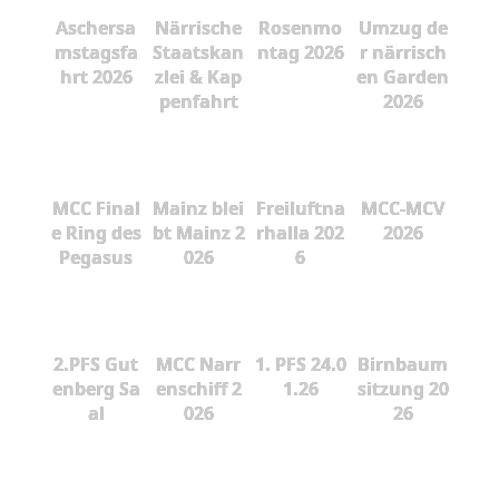
Aschersa
Närrische
Rosenmo
Umzug de
mstagsfa
Staatskan
ntag 2026
r närrisch
hrt 2026
zlei & Kap
en Garden
penfahrt
2026
MCC Final
Mainz blei
Freiluftna
MCC-MCV
e Ring des
bt Mainz 2
rhalla 202
2026
Pegasus
026
6
2.PFS Gut
MCC Narr
1. PFS 24.0
Birnbaum
enberg Sa
enschiff 2
1.26
sitzung 20
al
026
26