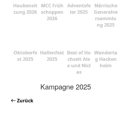
Haubensit
MCC Früh
Adventsfe
Närrische
zung 2026
schoppen
ier 2025
Generalve
2026
rsammlu
ng 2025
Oktoberfe
Hallenfest
Best of Ho
Wanderta
st 2025
2025
chzeit Ale
g Hacken
x und Nicl
heim
as
Kampagne 2025
Zurück