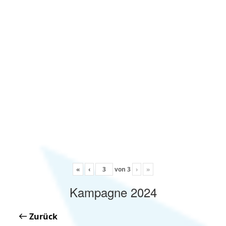
«
‹
von
3
›
»
Kampagne 2024
Zurück