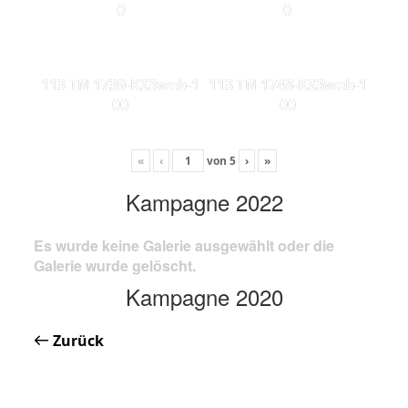
0
0
113 TN 1739-KS3web-1
113 TN 1748-KS3web-1
00
00
«
‹
von
5
›
»
Kampagne 2022
Es wurde keine Galerie ausgewählt oder die
Galerie wurde gelöscht.
Kampagne 2020
Zurück