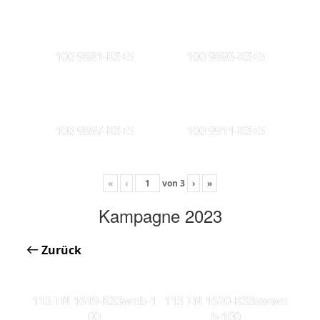
100 9881-KS+5
100 9893-KS+5
100 9897-KS+5
100 9911-KS+5
«
‹
von
3
›
»
Kampagne 2023
Zurück
113 TN 1619-KS3web-1
113 TN 1620-KS3swwe
00
b-100