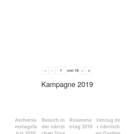
«
‹
von
18
›
»
Kampagne 2019
Aschersa
Besuch in
Rosenmo
Umzug de
mstagsfa
der närris
ntag 2019
r närrisch
hrt 2019
chen Staa
en Garden