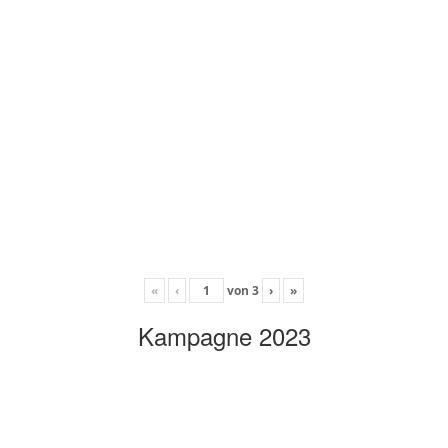
«
‹
von
3
›
»
Kampagne 2023