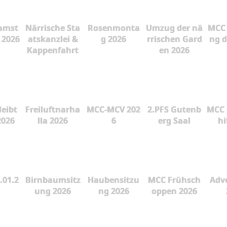
amst
Närrische Sta
Rosenmonta
Umzug der nä
MCC 
 2026
atskanzlei &
g 2026
rrischen Gard
ng d
Kappenfahrt
en 2026
leibt
Freiluftnarha
MCC-MCV 202
2.PFS Gutenb
MCC 
2026
lla 2026
6
erg Saal
hi
.01.2
Birnbaumsitz
Haubensitzu
MCC Frühsch
Adve
ung 2026
ng 2026
oppen 2026