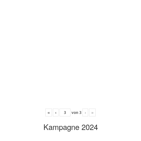
«
‹
von
3
›
»
Kampagne 2024