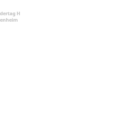
dertag H
kenheim