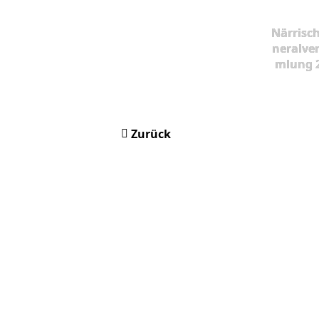
Närrisc
neralve
mlung 
Zurück