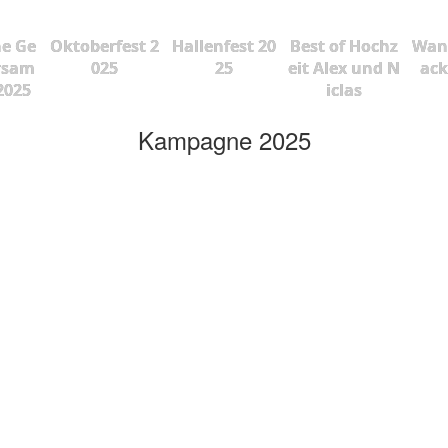
he Ge
Oktoberfest 2
Hallenfest 20
Best of Hochz
Wan
rsam
025
25
eit Alex und N
ac
2025
iclas
Kampagne 2025