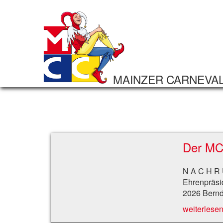
MAINZER CARNEVA
Der MC
N A C H R 
Ehrenpräs
2026 Bernd
weiterlesen 