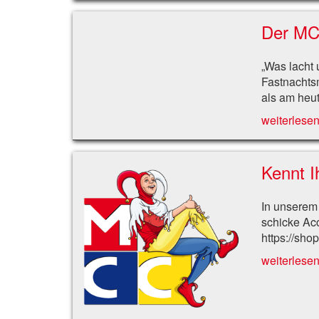
Der MCC
„Was lacht 
Fastnachtsm
als am heut
weiterlesen 
Kennt 
In unserem
schicke Acc
https://sho
weiterlesen 